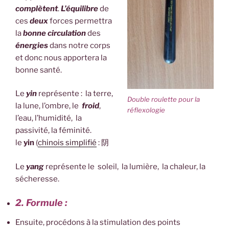
complètent
.
L’équilibre
de
ces
deux
forces permettra
la
bonne circulation
des
énergies
dans notre corps
et donc nous apportera la
bonne santé.
Le
yin
représente : la terre,
Double roulette pour la
la lune, l’ombre, le
froid
,
réflexologie
l’eau, l’humidité, la
passivité, la féminité.
le
yin
(
chinois simplifié
:
阴
Le
yang
représente le soleil, la lumière, la chaleur, la
sécheresse.
2. Formule :
Ensuite, procédons à la stimulation des points