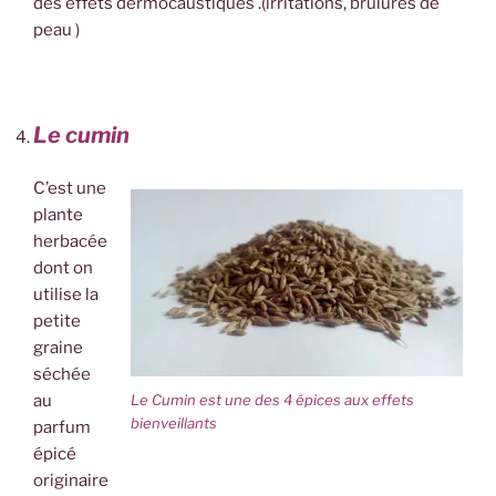
des effets dermocaustiques .(irritations, brûlures de
peau )
Le cumin
C’est une
plante
herbacée
dont on
utilise la
petite
graine
séchée
Le Cumin est une des 4 épices aux effets
au
bienveillants
parfum
épicé
originaire